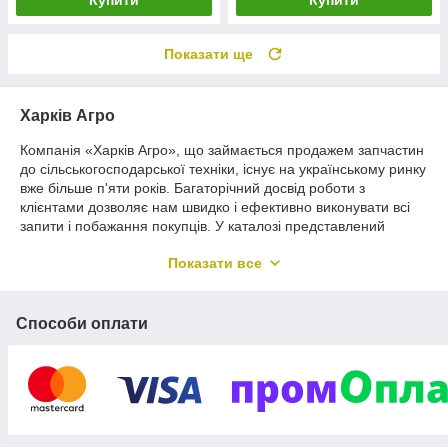
Купити
Купити
Показати ще
Харків Агро
Компанія «Харків Агро», що займається продажем запчастин
до сільськогосподарської техніки, існує на українському ринку
вже більше п'яти років. Багаторічний досвід роботи з
клієнтами дозволяє нам швидко і ефективно виконувати всі
запити і побажання покупців. У каталозі представлений
широкий асортимент комплектуючих до різної техніки. Наша
Показати все
основна мета – швидке реагування на замовлення клієнта, а
також забезпечення їх якісними запчастинами в самі
мінімальні терміни.
Способи оплати