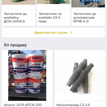
Запчастини до
Запчастини на
Запчастини до
комбайну
комбайн СК-5
культиваторів
ДОН-1500А,Б
Нива
КРНВ-4.2/
КРНВ-5.6
Дивитися всі групи
Хіт продажу
Шпагат JUTA (ЮТА) 500
Насінняпровід СЗ-3,6