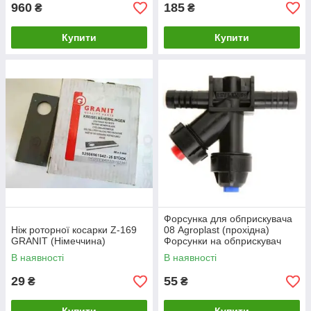
960
185
₴
₴
Купити
Купити
Форсунка для обприскувача
Ніж роторної косарки Z-169
08 Agroplast (прохідна)
GRANIT (Німеччина)
Форсунки на обприскувач
В наявності
В наявності
29
55
₴
₴