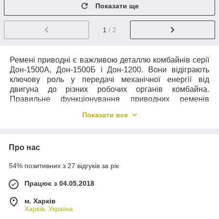
Показати ще
1
/ 2
Ремені приводні є важливою деталлю комбайнів серії
Дон-1500А, Дон-1500Б і Дон-1200. Вони відіграють
ключову роль у передачі механічної енергії від
двигуна до різних робочих органів комбайна.
Правильне функціонування приводних ременів
забезпечує ефективну роботу комбайна і
Показати все
продуктивність на полі.
Широкий спектр приводних ременів: від
клинових до зубчастих
Про нас
Приводні ремені є одним з важливих елементів
54% позитивних з 27 відгуків за рік
механізмів передачі руху. Вони використовуються для
з'єднання обертаючихся валиків, передачі крутного
Працює з 04.05.2018
моменту від однієї частини машини до іншої. Існує
велика кількість різних типів і видів приводних
м. Харків
Харків, Україна
ременів, кожний з яких має свої особливості і