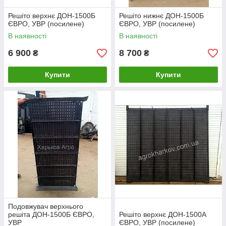
Решіто верхнє ДОН-1500Б
Решіто нижнє ДОН-1500Б
ЄВРО, УВР (посилене)
ЄВРО, УВР (посилене)
В наявності
В наявності
6 900
8 700
₴
₴
Купити
Купити
Подовжувач верхнього
решіта ДОН-1500Б ЄВРО,
Решіто верхнє ДОН-1500А
УВР
ЄВРО, УВР (посилене)