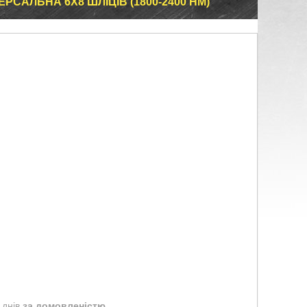
РСАЛЬНА 6Х8 ШЛІЦІВ (1800-2400 НМ)
 днів
за домовленістю