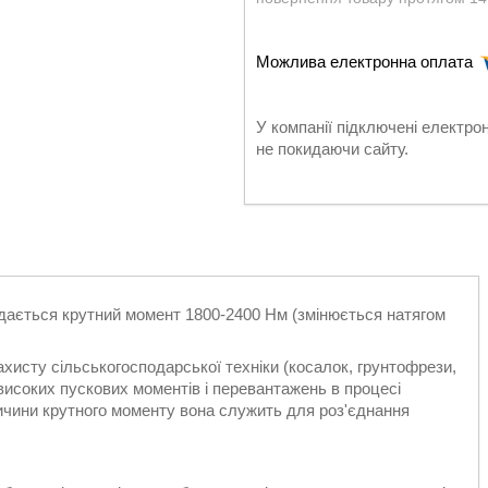
У компанії підключені електро
не покидаючи сайту.
едається крутний момент 1800-2400 Нм (змінюється натягом
хисту сільськогосподарської техніки (косалок, грунтофрези,
д високих пускових моментів і перевантажень в процесі
ичини крутного моменту вона служить для роз'єднання