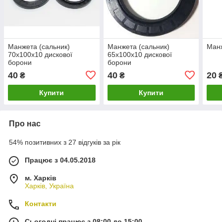
Манжета (сальник)
Манжета (сальник)
Манж
70х100х10 дискової
65х100х10 дискової
борони
борони
40
40
20
₴
₴
Купити
Купити
Про нас
54% позитивних з 27 відгуків за рік
Працює з 04.05.2018
м. Харків
Харків, Україна
Контакти
Сьогодні працює з 08:00 до 15:00