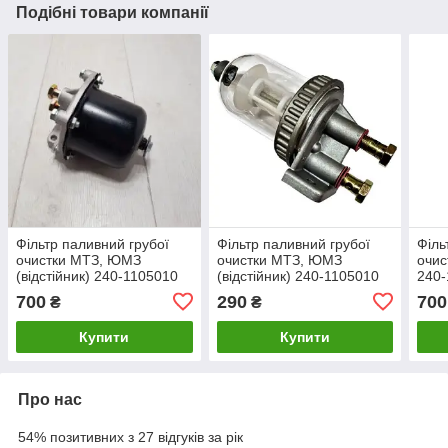
Подібні товари компанії
Фільтр паливний грубої
Фільтр паливний грубої
Філь
очистки МТЗ, ЮМЗ
очистки МТЗ, ЮМЗ
очис
(відстійник) 240-1105010
(відстійник) 240-1105010
240-
(ФГ-25)
700
290
700
₴
₴
Купити
Купити
Про нас
54% позитивних з 27 відгуків за рік