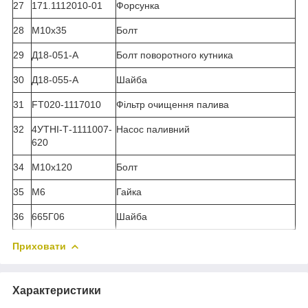
27
171.1112010-01
Форсунка
28
М10х35
Болт
29
Д18-051-А
Болт поворотного кутника
30
Д18-055-А
Шайба
31
FT020-1117010
Фільтр очищення палива
32
4УТНІ-Т-1111007-
Насос паливний
620
34
М10х120
Болт
35
М6
Гайка
36
665Г06
Шайба
Приховати
Характеристики