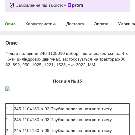
Замовлення під захистом
Опис
Характеристики
Доставка
Оплата
Умови п
Опис
Фільтр паливний 240-1105010 в зборі
, встановлюється на 4-х
і 6-ти циліндрових двигунах, застосовується на тракторах-80,
82, 892, 950, 1025, 1221, 1523, яка 2022,
MM
Позиція № 15
1
245-1104180-а-02
Трубка паливна низького тиску
1
245-1104180-а-03
Трубка паливна низького тиску
2
245-1104180-а-09
Трубка паливна низького тиску