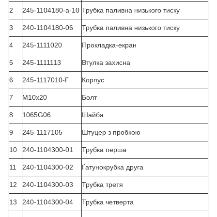
2
245-1104180-а-10
Трубка паливна низького тиску
3
240-1104180-06
Трубка паливна низького тиску
4
245-1111020
Прокладка-екран
5
245-1111113
Втулка захисна
6
245-1117010-Г
Корпус
7
М10х20
Болт
8
1065G06
Шайба
9
245-1117105
Штуцер з пробкою
10
240-1104300-01
Трубка перша
11
240-1104300-02
Ґатунок
рубка друга
12
240-1104300-03
Трубка третя
13
240-1104300-04
Трубка четверта