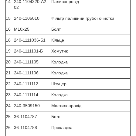
14
240-1104320-А2-
Паливопровід
02
15
240-1105010
Фільтр паливний грубої очистки
16
М10х25
Болт
18
240-1111036-Б1
Кільце
19
240-1111101-Б
Хомутик
20
240-1111105
Колодка
21
240-1111106
Колодка
22
240-1111112
Штуцер
23
240-1111114
Колодка
24
240-3509150
Мастилопровід
25
36-1104787
Болт
26
36-1104788
Прокладка