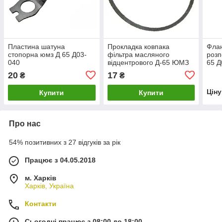
Пластина шатуна
Прокладка ковпака
Фла
стопорна юмз Д 65 Д03-
фільтра масляного
розп
040
відцентрового Д-65 ЮМЗ
65 Д
50-1404059-Б
20
17
₴
₴
Цін
Купити
Купити
Про нас
54% позитивних з 27 відгуків за рік
Працює з 04.05.2018
м. Харків
Харків, Україна
Контакти
Сьогодні працює з 08:00 до 18:00