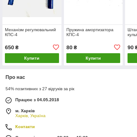
Механізм регулювальний
Пружина амортизатора
Штан
КПС-4
КПС-4
куль
650
80
90
₴
₴
Купити
Купити
Про нас
54% позитивних з 27 відгуків за рік
Працює з 04.05.2018
м. Харків
Харків, Україна
Контакти