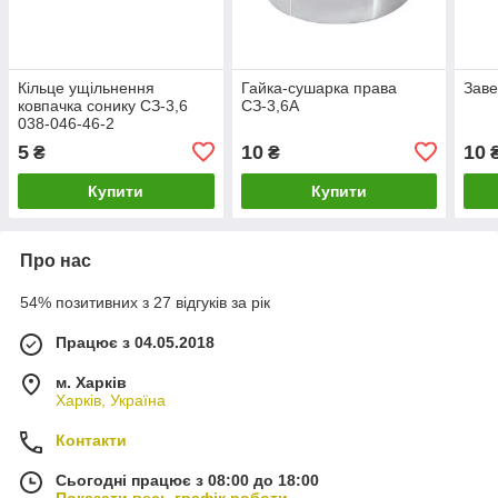
Кільце ущільнення
Гайка-сушарка права
Заве
ковпачка сонику СЗ-3,6
СЗ-3,6А
038-046-46-2
5
10
10
₴
₴
Купити
Купити
Про нас
54% позитивних з 27 відгуків за рік
Працює з 04.05.2018
м. Харків
Харків, Україна
Контакти
Сьогодні працює з 08:00 до 18:00
Показати весь графік роботи