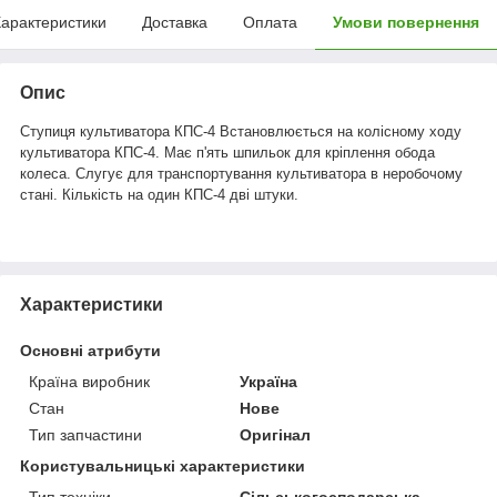
арактеристики
Доставка
Оплата
Умови повернення
Опис
Ступиця культиватора КПС-4 Встановлюється на колісному ходу
культиватора КПС-4. Має п'ять шпильок для кріплення обода
колеса. Слугує для транспортування культиватора в неробочому
стані. Кількість на один КПС-4 дві штуки.
Характеристики
Основні атрибути
Країна виробник
Україна
Стан
Нове
Тип запчастини
Оригінал
Користувальницькі характеристики
Тип техніки
Сільськогосподарська