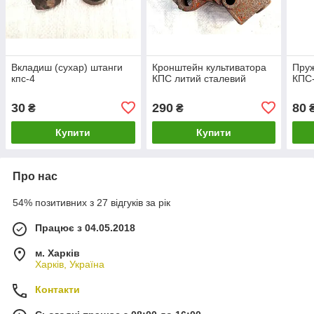
Вкладиш (сухар) штанги
Кронштейн культиватора
Пру
кпс-4
КПС литий сталевий
КПС
30
290
80
₴
₴
Купити
Купити
Про нас
54% позитивних з 27 відгуків за рік
Працює з 04.05.2018
м. Харків
Харків, Україна
Контакти