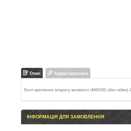
Опис
Характеристики
Болт кріплення апарату висівного (М8Х20) (без гайки) С
ІНФОРМАЦІЯ ДЛЯ ЗАМОВЛЕННЯ