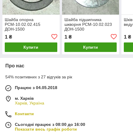
Шайба опорна
Шайба підшипника
Шків
РСМ-10.02.02.415
шкворня РСМ-10.02.023
веду
ДОН-1500
ДОН-1500
1
1
1
₴
₴
₴
Купити
Купити
Про нас
54% позитивних з 27 відгуків за рік
Працює з 04.05.2018
м. Харків
Харків, Україна
Контакти
Сьогодні працює з 08:00 до 16:00
Показати весь графік роботи