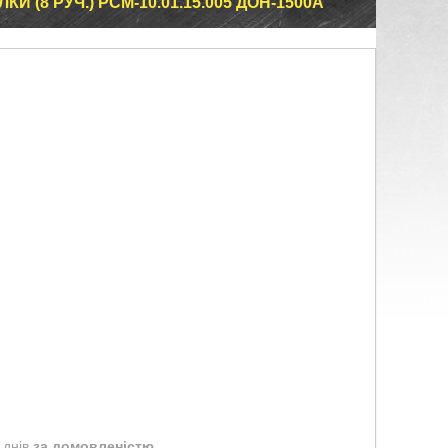
 (8 РУЧ.) РСМ-10.01.15.005 ДОН-1500А
 днів
за домовленістю