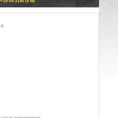
9 05-3180 (5 М)
-3
 днів
за домовленістю